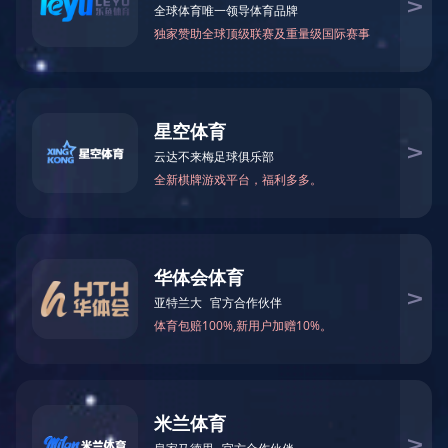
企业业绩
开云体育-开云（中国）一站式服务官方网站
公路工程业绩
电力工程业绩
水利工程业绩
房建工程业绩
业绩展示
开云体育

开云体育
开云体育
业内动态
开云体育-开云（中国）一站式服务官方网站

开云体育-开云（中国）一站式服务官方网站