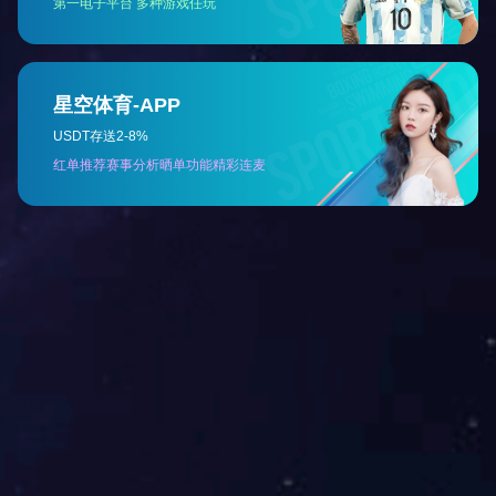
综合利用产品及配方泥加工项目（一期）
CONTACT INFORMATION
联系方式
福建省龙岩市新罗区东肖镇龙腾南路14号珠江大厦7层701室
0597-2336139
382955834@qq.com
WEBSITE QR CODE
网站二维码
扫一扫进入网站
微信公众号
扫一扫关注微信公众号