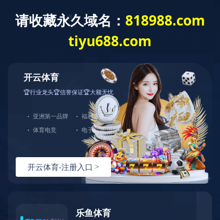
开云体育
开云体育
公司简介
荣誉资质

荣誉资质
企业资质
企业专利
企业荣誉
企业业绩
