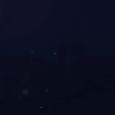
ONLINE MESSAGE
联系方式
留言应用名称：
客户留言
描述：
*
留言内容：
姓名：
性别：
男
女
手机：
电话：
传真：
邮箱：