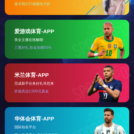
当前位置：
开云体育
/
业绩展示
/
房建工程
/
宁德市蕉城区金涵卫生院项目
宁德市蕉城区金涵卫生院项目
工程描述
参数
扫二维码用手机看
未找到相应参数组，请于后台属性模板中添加
上一个
无
下一个